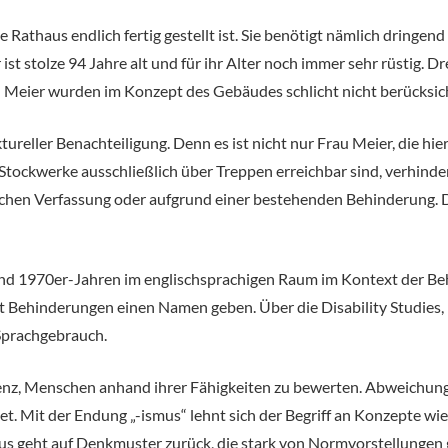
 Rathaus endlich fertig gestellt ist. Sie benötigt nämlich dringen
st stolze 94 Jahre alt und für ihr Alter noch immer sehr rüstig. Dr
 Meier wurden im Konzept des Gebäudes schlicht nicht berücksich
tureller Benachteiligung. Denn es ist nicht nur Frau Meier, die hi
Stockwerke ausschließlich über Treppen erreichbar sind, verhinde
rlichen Verfassung oder aufgrund einer bestehenden Behinderung. 
und 1970er-Jahren im englischsprachigen Raum im Kontext der Be
Behinderungen einen Namen geben. Über die Disability Studies, i
 Sprachgebrauch.
denz, Menschen anhand ihrer Fähigkeiten zu bewerten. Abweich
. Mit der Endung „-ismus“ lehnt sich der Begriff an Konzepte wie
us geht auf Denkmuster zurück, die stark von Normvorstellungen g