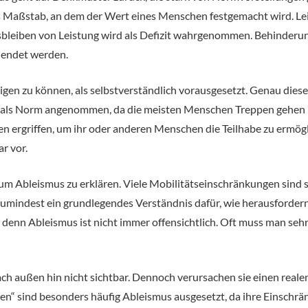
als Maßstab, an dem der Wert eines Menschen festgemacht wird. Lei
bleiben von Leistung wird als Defizit wahrgenommen. Behinderung
blendet werden.
eigen zu können, als selbstverständlich vorausgesetzt. Genau dies
 als Norm angenommen, da die meisten Menschen Treppen gehen kön
ergriffen, um ihr oder anderen Menschen die Teilhabe zu ermögli
r vor.
m Ableismus zu erklären. Viele Mobilitätseinschränkungen sind sic
zumindest ein grundlegendes Verständnis dafür, wie herausfordern
, denn Ableismus ist nicht immer offensichtlich. Oft muss man se
 außen hin nicht sichtbar. Dennoch verursachen sie einen realen
n“ sind besonders häufig Ableismus ausgesetzt, da ihre Einsch