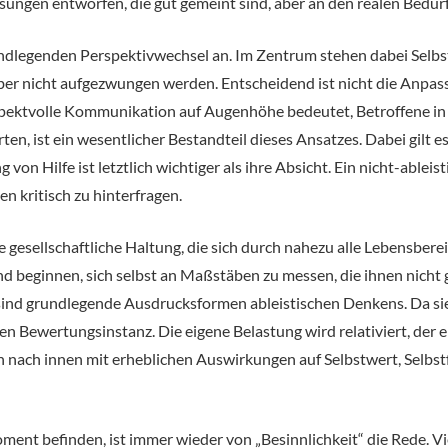
sungen entworfen, die gut gemeint sind, aber an den realen Bedür
rundlegenden Perspektivwechsel an. Im Zentrum stehen dabei Sel
, aber nicht aufgezwungen werden. Entscheidend ist nicht die Anpa
spektvolle Kommunikation auf Augenhöhe bedeutet, Betroffene in B
, ist ein wesentlicher Bestandteil dieses Ansatzes. Dabei gilt es
n Hilfe ist letztlich wichtiger als ihre Absicht. Ein nicht-ableis
 kritisch zu hinterfragen.
e gesellschaftliche Haltung, die sich durch nahezu alle Lebensbere
beginnen, sich selbst an Maßstäben zu messen, die ihnen nicht g
sind grundlegende Ausdrucksformen ableistischen Denkens. Da sie g
ren Bewertungsinstanz. Die eigene Belastung wird relativiert, der e
h nach innen mit erheblichen Auswirkungen auf Selbstwert, Selbs
ent befinden, ist immer wieder von „Besinnlichkeit“ die Rede. Viel