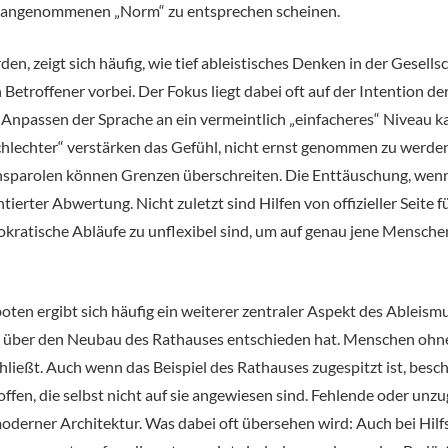
er angenommenen „Norm“ zu entsprechen scheinen.
 zeigt sich häufig, wie tief ableistisches Denken in der Gesellsch
Betroffener vorbei. Der Fokus liegt dabei oft auf der Intention de
ives Anpassen der Sprache an ein vermeintlich „einfacheres“ Nive
hlechter“ verstärken das Gefühl, nicht ernst genommen zu werden o
sparolen können Grenzen überschreiten. Die Enttäuschung, wenn s
entierter Abwertung. Nicht zuletzt sind Hilfen von offizieller Sei
kratische Abläufe zu unflexibel sind, um auf genau jene Menschen
n ergibt sich häufig ein weiterer zentraler Aspekt des Ableismus
as über den Neubau des Rathauses entschieden hat. Menschen ohne
eßt. Auch wenn das Beispiel des Rathauses zugespitzt ist, beschre
offen, die selbst nicht auf sie angewiesen sind. Fehlende oder un
moderner Architektur. Was dabei oft übersehen wird: Auch bei Hil